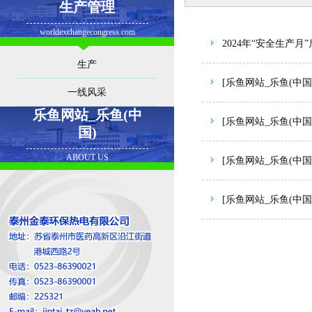
生产管理
worldexchangecongress.com
2024年“安全生产
生产
[乐鱼网站_乐鱼(中
一线风采
乐鱼网站_乐鱼(中
[乐鱼网站_乐鱼(中
国)
ABOUT US
[乐鱼网站_乐鱼(中
[乐鱼网站_乐鱼(中