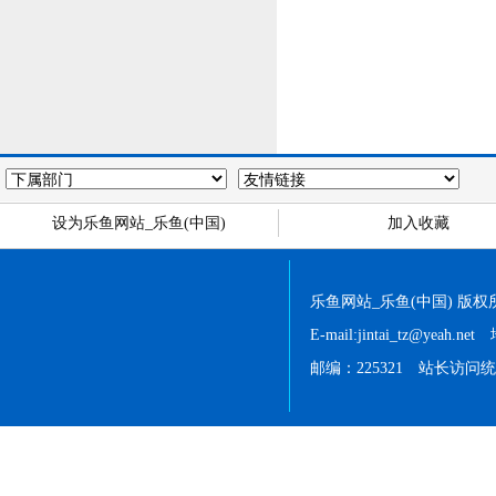
设为乐鱼网站_乐鱼(中国)
加入收藏
乐鱼网站_乐鱼(中国) 版权所有 
E-mail:jintai_tz@
邮编：225321 站长访问