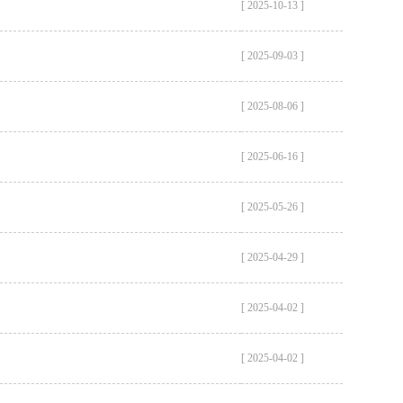
[ 2025-10-13 ]
[ 2025-09-03 ]
[ 2025-08-06 ]
[ 2025-06-16 ]
[ 2025-05-26 ]
[ 2025-04-29 ]
[ 2025-04-02 ]
[ 2025-04-02 ]