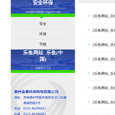
安全环保
worldexchangecongress.com
[乐鱼网站_乐
安全
[乐鱼网站_乐
环保
节能
[乐鱼网站_乐
乐鱼网站_乐鱼(中
国)
[乐鱼网站_乐
ABOUT US
[乐鱼网站_乐
[乐鱼网站_乐
[乐鱼网站_乐