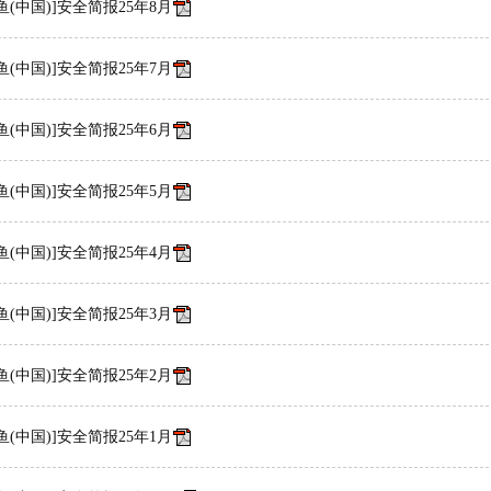
鱼(中国)]安全简报25年8月
鱼(中国)]安全简报25年7月
鱼(中国)]安全简报25年6月
鱼(中国)]安全简报25年5月
鱼(中国)]安全简报25年4月
鱼(中国)]安全简报25年3月
鱼(中国)]安全简报25年2月
鱼(中国)]安全简报25年1月