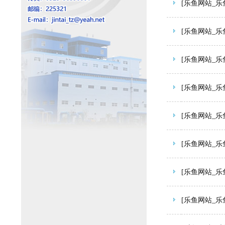
[乐鱼网站_乐
[乐鱼网站_乐
[乐鱼网站_乐
[乐鱼网站_乐
[乐鱼网站_乐
[乐鱼网站_乐
[乐鱼网站_乐
[乐鱼网站_乐