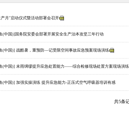
全生产月”启动仪式暨活动部署会召开
乐鱼(中国)]国务院安委会部署开展安全生产治本攻坚三年行动
鱼(中国)] 战酷暑，重预防---记受限空间事故应急预案现场演练
乐鱼(中国)] 未雨绸缪提升应急处置能力——综合检修现场处置方案现场演练
鱼(中国)] 加强实操演练 提升应急能力-正压式空气呼吸器培训有感
共5条