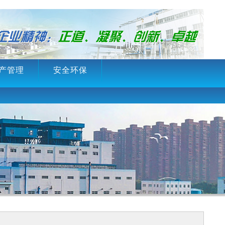
产管理
安全环保