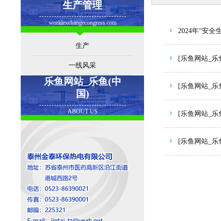
生产管理
worldexchangecongress.com
2024年“安
生产
[乐鱼网站_
一线风采
乐鱼网站_乐鱼(中
[乐鱼网站_乐
国)
ABOUT US
[乐鱼网站_
[乐鱼网站_乐