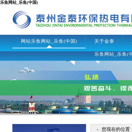
乐鱼网站_乐鱼(中国)
网站乐鱼网站_乐鱼(中国)
关于金泰
乐鱼网站_乐鱼(
您现在的位置