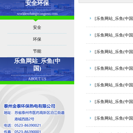
安全环保
worldexchangecongress.com
[乐鱼网站_乐鱼(中国
安全
[乐鱼网站_乐鱼(中国
环保
节能
[乐鱼网站_乐鱼(中国
乐鱼网站_乐鱼(中
国)
[乐鱼网站_乐鱼(中国
ABOUT US
[乐鱼网站_乐鱼(中国
[乐鱼网站_乐鱼(中国
[乐鱼网站_乐鱼(中国