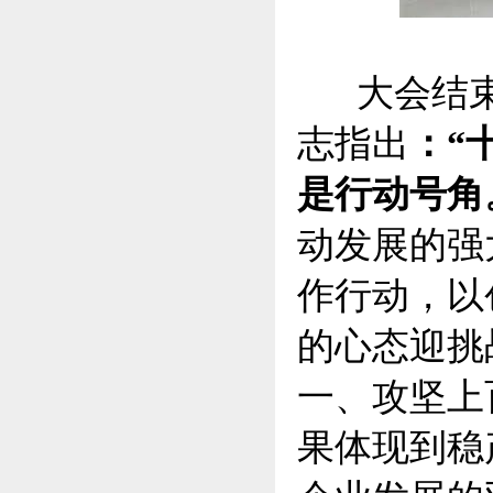
大会结束
志指出
：“
是行动号角
动发展的强
作行动，以
的心态迎挑
一、攻坚上
果体现到稳