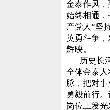
金泰作风，
始终相通，
产党人“坚
英勇斗争，
辉映。
历史长河
全体金泰人
脉，把对事
勇毅前行。
岗位上发光