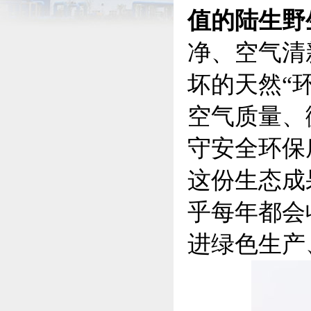
值的陆生野
净、空气清
坏的天然“
空气质量、
守安全环保
这份生态成
乎每年都会
进绿色生产