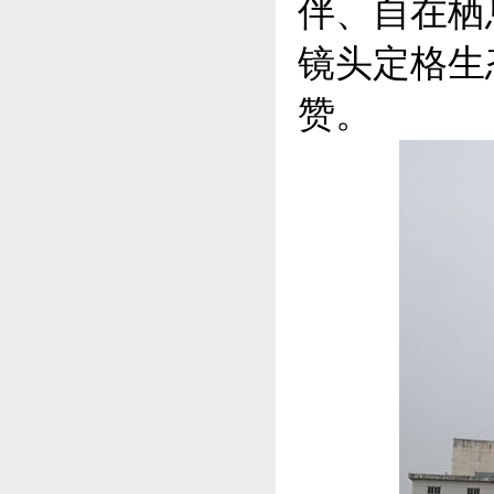
伴、自在栖
镜头定格生
赞。