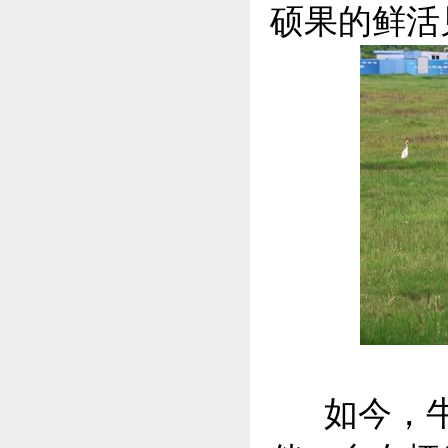
硕果的鲜活
如今，牛