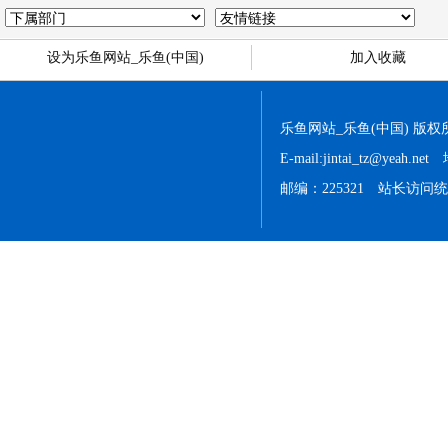
设为乐鱼网站_乐鱼(中国)
加入收藏
乐鱼网站_乐鱼(中国) 版权所有 
E-mail:jintai_tz@
邮编：225321 站长访问