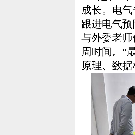
成长。电气
跟进电气预
与外委老师
周时间。“
原理、数据