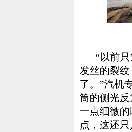
“以前只知
发丝的裂纹
了。”汽机
筒的侧光反
一点细微的
点，这还只