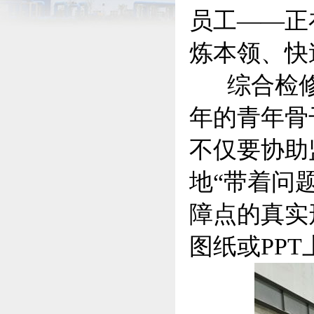
员工——正
炼本领、快
综合检修
年的青年骨
不仅要协助
地“带着问
障点的真实
图纸或PP