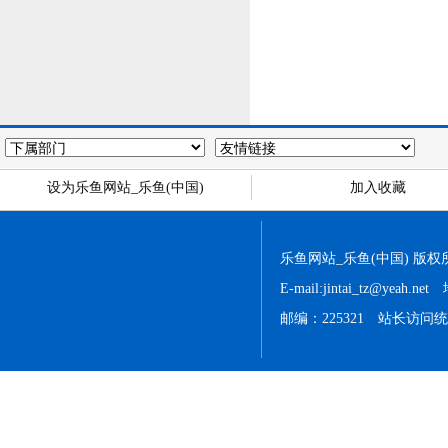
设为乐鱼网站_乐鱼(中国)
加入收藏
乐鱼网站_乐鱼(中国) 版权所有 
E-mail:jintai_tz@
邮编：225321 站长访问