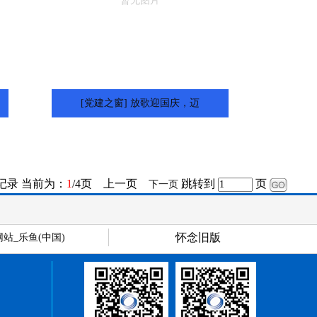
暂无图片
[党建之窗] 放歌迎国庆，迈
记录 当前为：
1
/4页
上一页
跳转到
页
下一页
怀念旧版
站_乐鱼(中国)