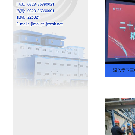
深入学习三