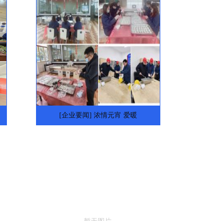
[企业要闻] 浓情元宵 爱暖