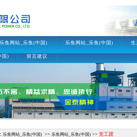
乐鱼网站_乐鱼(中国)
乐鱼网站_乐鱼(中国)
生
中国)
留言建议
：
>>
>>
党工团
乐鱼网站_乐鱼(中国)
乐鱼网站_乐鱼(中国)