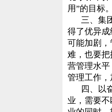
用”的目标
三、集团在
得了优异成
可能加剧，
难，也要把
营管理水平
管理工作，
四、以奋
业，需要不
业的同时，