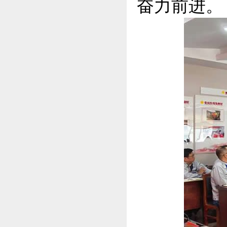
奋力前进。