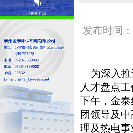
国)
ABOUT US
发布时间： 20
为深入推
人才盘点工
下午，金泰
团领导及中
理及热电事