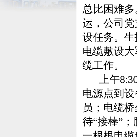
总比困难多
运，公司党
设任务。生
电缆敷设大
缆工作。
上午8:3
电源点到设
员；电缆桥
待“接棒”
一根根电缆