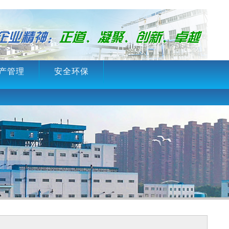
产管理
安全环保