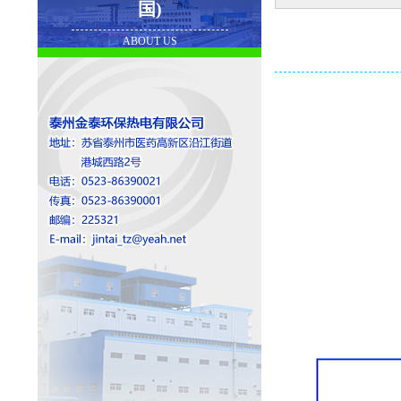
国)
ABOUT US