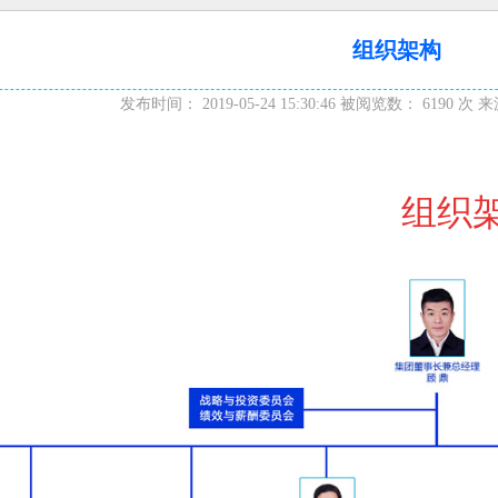
组织架构
发布时间： 2019-05-24 15:30:46 被阅览数： 6190
组织