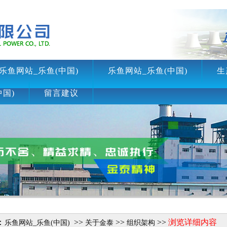
乐鱼网站_乐鱼(中国)
乐鱼网站_乐鱼(中国)
生
中国)
留言建议
：
>>
>>
>>
浏览详细内容
乐鱼网站_乐鱼(中国)
关于金泰
组织架构