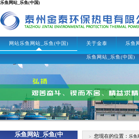
乐鱼网站_乐鱼(中国)
网站乐鱼网站_乐鱼(中国)
关于金泰
乐鱼网
乐鱼网站_乐鱼(中国)
乐鱼网站_乐鱼(中
您现在的位置：
乐鱼